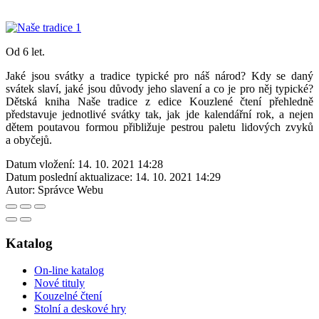
Od 6 let.
Jaké jsou svátky a tradice typické pro náš národ? Kdy se daný
svátek slaví, jaké jsou důvody jeho slavení a co je pro něj typické?
Dětská kniha Naše tradice z edice Kouzlené čtení přehledně
představuje jednotlivé svátky tak, jak jde kalendářní rok, a nejen
dětem poutavou formou přibližuje pestrou paletu lidových zvyků
a obyčejů.
Datum vložení:
14. 10. 2021 14:28
Datum poslední aktualizace:
14. 10. 2021 14:29
Autor:
Správce Webu
Katalog
On-line katalog
Nové tituly
Kouzelné čtení
Stolní a deskové hry