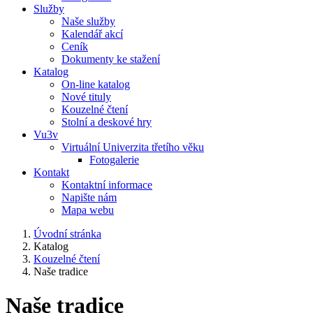
Služby
Naše služby
Kalendář akcí
Ceník
Dokumenty ke stažení
Katalog
On-line katalog
Nové tituly
Kouzelné čtení
Stolní a deskové hry
Vu3v
Virtuální Univerzita třetího věku
Fotogalerie
Kontakt
Kontaktní informace
Napište nám
Mapa webu
Úvodní stránka
Katalog
Kouzelné čtení
Naše tradice
Naše tradice