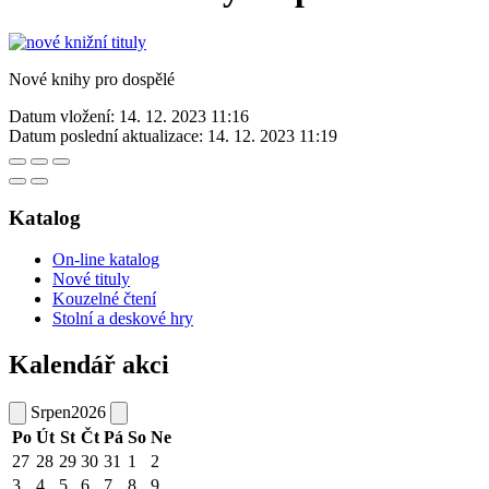
Nové knihy pro dospělé
Datum vložení:
14. 12. 2023 11:16
Datum poslední aktualizace:
14. 12. 2023 11:19
Katalog
On-line katalog
Nové tituly
Kouzelné čtení
Stolní a deskové hry
Kalendář akci
Srpen
2026
Po
Út
St
Čt
Pá
So
Ne
27
28
29
30
31
1
2
3
4
5
6
7
8
9