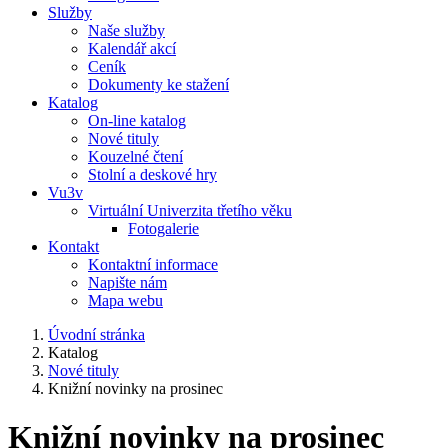
Služby
Naše služby
Kalendář akcí
Ceník
Dokumenty ke stažení
Katalog
On-line katalog
Nové tituly
Kouzelné čtení
Stolní a deskové hry
Vu3v
Virtuální Univerzita třetího věku
Fotogalerie
Kontakt
Kontaktní informace
Napište nám
Mapa webu
Úvodní stránka
Katalog
Nové tituly
Knižní novinky na prosinec
Knižní novinky na prosinec