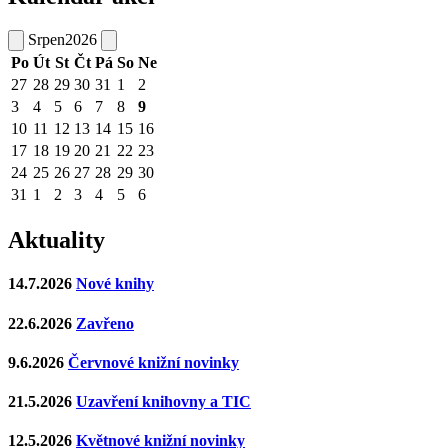
Srpen
2026
Po
Út
St
Čt
Pá
So
Ne
27
28
29
30
31
1
2
3
4
5
6
7
8
9
10
11
12
13
14
15
16
17
18
19
20
21
22
23
24
25
26
27
28
29
30
31
1
2
3
4
5
6
Aktuality
14.7.2026
Nové knihy
22.6.2026
Zavřeno
9.6.2026
Červnové knižní novinky
21.5.2026
Uzavření knihovny a TIC
12.5.2026
Květnové knižní novinky